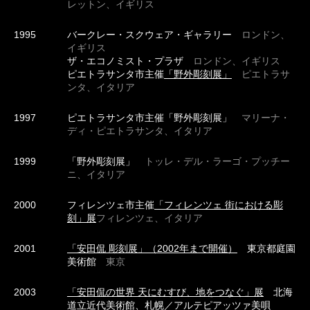
レットン、イギリス
1995
バークレー・スクウェア・ギャラリー
ロンドン、
イギリス
ザ・エコノミスト・プラザ
ロンドン、イギリス
ピエトラサンタ市主催
「野外彫刻展」
ピエトラサ
ンタ、イタリア
1997
ピエトラサンタ市主催「野外彫刻展」
マリーナ・
ディ・ピエトラサンタ、イタリア
1999
「野外彫刻展」
トッレ・デル・ラーゴ・プッチー
ニ、イタリア
2000
フィレンツェ市主催
「フィレンツェ 街における彫
刻」展
フィレンツェ、イタリア
2001
「安田侃 彫刻展」（2002年まで開催）
東京都庭園
美術館
東京
2003
「安田侃の世界 天にむすび、地をつなぐ」展
北海
道立近代美術館、札幌／アルテピアッツァ美唄