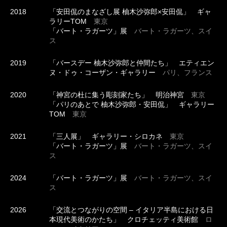
2018
「安田侃のまなざし展 柚木沙弥郎×安田侃」 ギャ
ラリーTOM
東京
「バート・ラガーツ」展
バート・ラガーツ、スイ
ス
2019
「バースデー 柚木沙弥郎と仲間たち」 エティエン
ヌ・ドゥ・コーザン・ギャラリー
パリ、フランス
2020
「神宮の杜に集う彫刻家たち」 明治神宮
東京
「パリのあとで 柚木沙弥郎・安田侃」 ギャラリー
TOM
東京
2021
「三人展」 ギャラリー・シロカネ
東京
「バート・ラガーツ」展
バート・ラガーツ、スイ
ス
2024
「バート・ラガーツ」展
バート・ラガーツ、スイ
ス
2026
「交流とつながりの空間 – イタリア半島における日
本現代美術のかたち」 クロチェッティ美術館
ロ