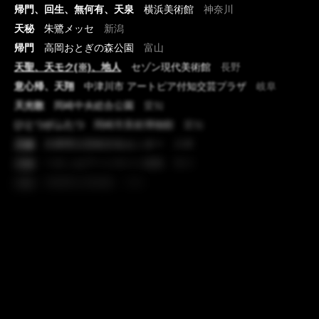
帰門、回生、無何有、天泉
横浜美術館
神奈川
天秘
朱鷺メッセ
新潟
帰門
高岡おとぎの森公園
富山
天聖、天モク(※)、地人
セゾン現代美術館
長野
意心帰、天翔
中津川市 アートピア付知交芸プラザ
岐阜
天光散
岡崎中央総合公園
愛知
ひとつがふたつ
岡崎市美術博物館
愛知
天秘
兵庫県立芸術文化センター
兵庫
天秘
ベネッセアートサイト直島
香川
天泉
宮崎県立美術館
宮崎
※モクはさんずいに禾