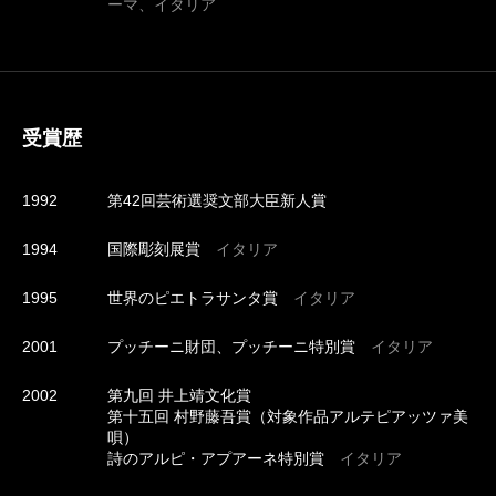
ーマ、イタリア
受賞歴
1992
第42回芸術選奨文部大臣新人賞
1994
国際彫刻展賞
イタリア
1995
世界のピエトラサンタ賞
イタリア
2001
プッチーニ財団、プッチーニ特別賞
イタリア
2002
第九回 井上靖文化賞
第十五回 村野藤吾賞（対象作品アルテピアッツァ美
唄）
詩のアルピ・アプアーネ特別賞
イタリア