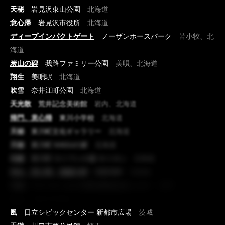
天秘
岩見沢東山公園
北海道
意心帰
岩見沢市役所
北海道
ディープインパクトゲート
ノーザンホースパーク
苫小牧、北
海道
炭山の碑
我路ファミリー公園
美唄、北海道
翔生
美唄駅
北海道
吹雪
奈井江町公園
北海道
天光散
荒井記念美術館
岩内、北海道
帰門、意心帰
東川小学校
北海道
天秘
東川町文化ギャラリー
北海道
天秘
東川町 KAGUの家
北海道
生誕
東川町 キトウシの森 キトロン
北海道
回生、意心帰、無縁の碑
洞爺湖畔
北海道
天秘
アイーナ いわて県民情報交流センター
岩手
翔生
酒田市美術館
山形
風
日立シビックセンター 新都市広場
茨城