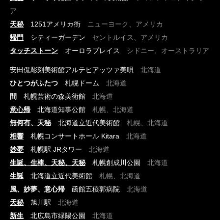
ア
天秘
1251アメリカ街
ニューヨーク、アメリカ
帰門
シティーガーデン
セントルイス、アメリカ
タッチストーン
オーロラプレイス
シドニー、オーストラリア
安田侃彫刻美術館アルテピアッツァ美唄
北海道
ひとつがふたつ
札幌ドーム
北海道
間
札幌芸術の森美術館
北海道
意心帰
北海道知事公館
札幌、北海道
無何有、天秘
北海道立近代美術館
札幌、北海道
相響
札幌コンサートホール Kitara
北海道
妙夢
札幌駅 JRタワー
北海道
生誕、生棒、天秘、天秘
札幌創成川公園
北海道
生誕
北海道立近代美術館
札幌、北海道
風、妙夢、意心帰
函館五稜郭病院
北海道
天秘
旭川駅
北海道
新生
北広島市緑陽公園
北海道