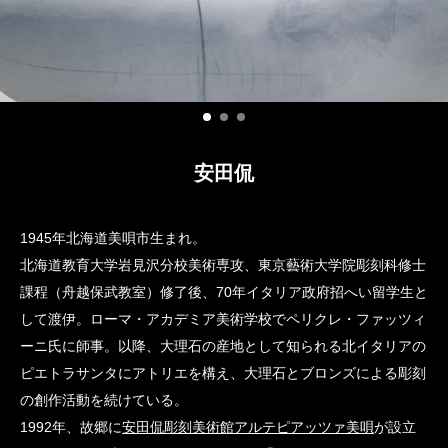
安田侃
1945年北海道美唄市生まれ。
北海道教育大学岩見沢分校美術専攻、東京藝術大学院彫刻科修士
課程（舟越保武教室）修了後、70年イタリア政府招へい留学生と
して渡伊。ローマ・アカデミア美術学校でペリクレ・ファッツィ
ーニ氏に師事。以降、大理石の産地として知られる北イタリアの
ピエトラサンタにアトリエを構え、大理石とブロンズによる彫刻
の創作活動を続けている。
1992年、故郷に
安⽥侃彫刻美術館アルテピアッツァ美唄
が設立