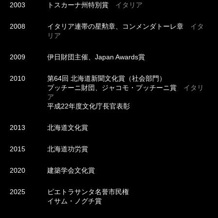
2003
トスカーナ州特別賞
イタリア
2008
イタリア連帯の星勲章、コンメンダトーレ章
イタ
リア
2009
伊日財団主催、Japan Awards賞
2010
第64回 北海道新聞文化賞（社会部門）
プッチーニ財団、ジャコモ・プッチーニ賞
イタリ
ア
平成22年度文化庁長官表彰
2013
北海道文化賞
2015
北海道功労賞
2020
建築学会文化賞
2025
ピエトラサンタ名誉市民権
イサム・ノグチ賞