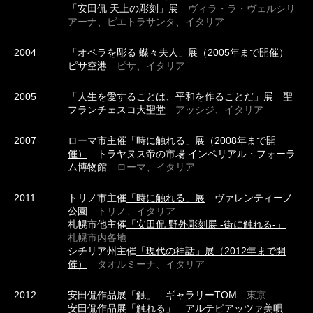
「安田侃 天上の彫刻」展
ヴィラ・ラ・ヴェルシリ
アーナ、ピエトラサンタ、イタリア
2004
「オペラを彫る 蝶々夫人」展（2005年まで開催）
ピサ空港
ピサ、イタリア
2005
「人生を愛することは、平和を作ることだ」展
聖
フランチェスコ大聖堂
アッシジ、イタリア
2007
ローマ市主催
「時に触れる」展（2008年まで開
催）
トラヤヌス帝の市場 インペリアル・フォーラ
ム博物館
ローマ、イタリア
2011
トリノ市主催
「時に触れる」展
ヴァレンティーノ
公園
トリノ、イタリア
札幌市他主催
「安田侃 野外彫刻展 -街に触れる-」
札幌市内各地
シチリア州主催
「現代の神話」展（2012年まで開
催）
タオルミーナ、イタリア
2012
安田侃作品展「触」 ギャラリーTOM
東京
安田侃作品展「触れる」 アルテピアッツァ美唄