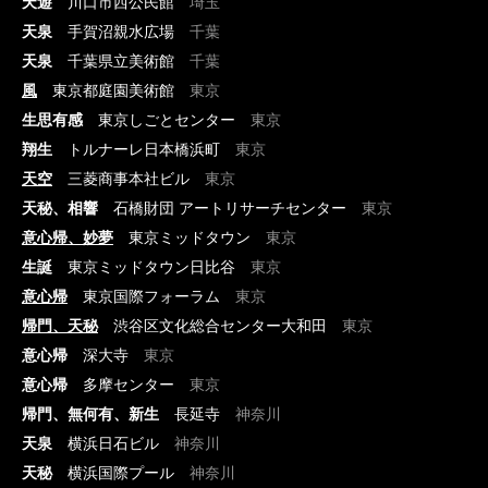
天遊
川口市西公民館
埼玉
天泉
手賀沼親水広場
千葉
天泉
千葉県立美術館
千葉
風
東京都庭園美術館
東京
生思有感
東京しごとセンター
東京
翔生
トルナーレ日本橋浜町
東京
天空
三菱商事本社ビル
東京
天秘、相響
石橋財団 アートリサーチセンター
東京
意心帰、妙夢
東京ミッドタウン
東京
生誕
東京ミッドタウン日比谷
東京
意心帰
東京国際フォーラム
東京
帰門、天秘
渋谷区文化総合センター大和田
東京
意心帰
深大寺
東京
意心帰
多摩センター
東京
帰門、無何有、新生
長延寺
神奈川
天泉
横浜日石ビル
神奈川
天秘
横浜国際プール
神奈川