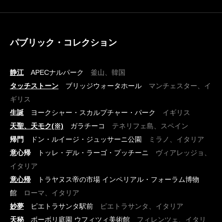
パブリック・コレクション
静江
APECナルパーク
釜山、韓国
タッチストーン
ブリッジウォータホール
マンチェスター、イ
ギリス
生誕
ヨークシャー・スカルプチャー・パーク
イギリス
天聖、天モク(※)
ガラチーコ
テネリフェ島、スペイン
帰門
ドン・ルイージ・ジュッサーニ公園
ミラノ、イタリア
意心帰
トッレ・デル・ラーゴ・プッチーニ
ヴィアレッジョ、
イタリア
意心帰
トラヤヌス帝の市場 インペリアル・フォーラム博物
館
ローマ、イタリア
妙夢
ピエトラサンタ駅前
ピエトラサンタ、イタリア
天秘
ボーボリ庭園 ウフィツィ美術館
フィレンツェ、イタリ