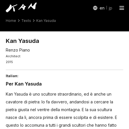
en
jp
Home
Texts
Kan Yasuda
Works
Exhibitions
Kan Yasuda
Renzo Piano
Arte Piazza Bibai
Architect
2015
Texts
Italian:
Profile
Per Kan Yasuda
Kan Yasuda è uno scultore straordinario,
ed è anche un
cavatore di pietra:
lo fa davvero, andandosi a cercare la
pietra giusta nel ventre della montagna.
E la sua scultura
nasce da li,
ancora prima di essere scolpita e di esistere.
E
questo lo accomuna a tutti i grandi scultori che hanno fatto