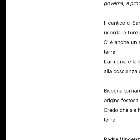
governa, e produ
Il cantico di S
ricorda la funzi
C’ è anche un a
terra!
L’armonia e la 
alla coscienza e
Bisogna tornare 
origine festosa.
Credo che sia l
terra.
Padre Vincenz