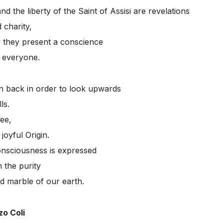
 the liberty of the Saint of Assisi are revelations
 charity,
 they present a conscience
f everyone.
n back in order to look upwards
ls.
ee,
 joyful Origin.
consciousness is expressed
 the purity
ed marble of our earth.
zo Coli