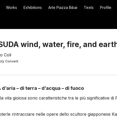
Works
Exhibitions
Arte Piazza Bibai
Texts
Profile
UDA wind, water, fire, and eart
o Coli
oly Convent
aria – di terra – d’acqua – di fuoco
 la vita gioiosa sono caratteristiche tra le più significative d
terle rintracciare nelle opere dello scultore giapponese K