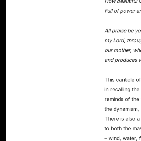
How beautiful i
Full of power a
All praise be yo
my Lord, throug
our mother, who
and produces va
This canticle 
in recalling th
reminds of the 
the dynamism, an
There is also 
to both the ma
– wind, water, f