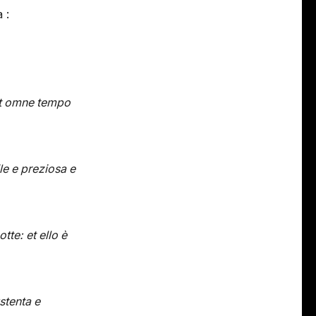
 :
 et omne tempo
le e preziosa e
tte: et ello è
stenta e