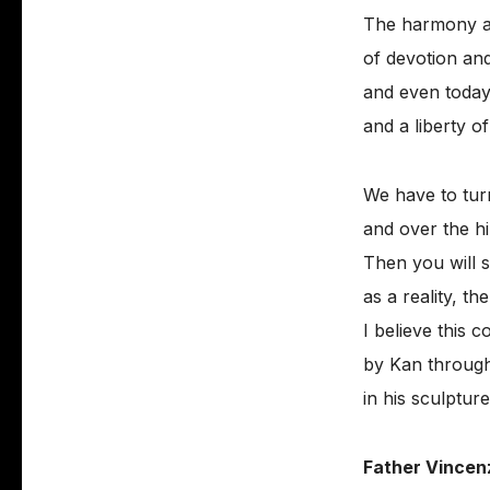
The harmony and
of devotion and
and even today
and a liberty o
We have to tur
and over the hil
Then you will s
as a reality, the
I believe this 
by Kan through
in his sculptur
Father Vincen