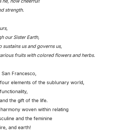
s he, how cheerful!
nd strength.
urs,
h our Sister Earth,
 sustains us and governs us,
rious fruits with colored flowers and herbs.
of San Francesco,
e four elements of the sublunary world,
functionality,
d the gift of the life.
a harmony woven within relating
sculine and the feminine
ire, and earth!