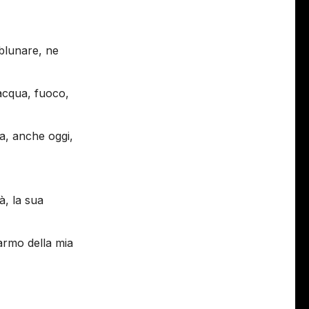
ublunare, ne
 acqua, fuoco,
ta, anche oggi,
à, la sua
marmo della mia