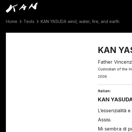
Home
Texts
KAN YASUDA wind, water, fire, and earth
KAN YAS
Father Vincenz
Custodian of the H
2006
Italian:
KAN YASUDA d’
L’essenzialità e
Assisi.
Mi sembra di po