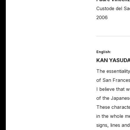
Custode del S
2006
English:
KAN YASUDA w
The essentiality
of San France
I believe that 
of the Japanes
These characte
in the whole me
signs, lines and