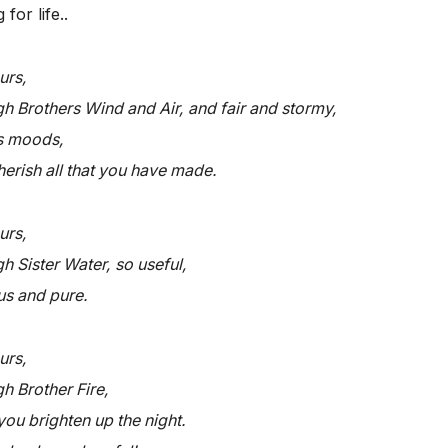
for life..
urs,
h Brothers Wind and Air, and fair and stormy,
’s moods,
erish all that you have made.
urs,
h Sister Water, so useful,
us and pure.
urs,
h Brother Fire,
ou brighten up the night.